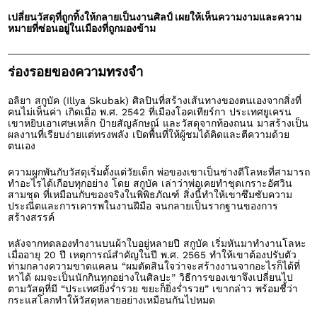
เปลี่ยนวัสดุที่ถูกทิ้งให้กลายเป็นงานศิลป์ เผยให้เห็นความงามและความ
หมายที่ซ่อนอยู่ในเมืองที่ถูกมองข้าม
ร่องรอยของความทรงจำ
อลิยา สกูบัค (Illya Skubak) ศิลปินที่สร้างเส้นทางของตนเองจากสิ่งที่
คนไม่เห็นค่า เกิดเมื่อ พ.ศ. 2542 ที่เมืองโอคเทียร์กา ประเทศยูเครน
เขาหยิบเอาเศษเหล็ก ป้ายสัญลักษณ์ และวัสดุจากท้องถนน มาสร้างเป็น
ผลงานที่เรียบง่ายแต่ทรงพลัง เปิดพื้นที่ให้ผู้ชมได้คิดและตีความด้วย
ตนเอง
ความผูกพันกับวัสดุเริ่มตั้งแต่วัยเด็ก พ่อของเขาเป็นช่างตีโลหะที่สามารถ
ทำอะไรได้เกือบทุกอย่าง โดย สกูบัค เล่าว่าพ่อเคยทำชุดเกราะอัศวิน
สามชุด ที่เหมือนกับของจริงในพิพิธภัณฑ์ สิ่งนี้ทำให้เขาซึมซับความ
ประณีตและการเคารพในงานฝีมือ จนกลายเป็นรากฐานของการ
สร้างสรรค์
หลังจากทดลองทำงานบนผ้าใบอยู่หลายปี สกูบัค เริ่มหันมาทำงานโลหะ
เมื่ออายุ 20 ปี เหตุการณ์สำคัญในปี พ.ศ. 2565 ทำให้เขาต้องปรับตัว
ท่ามกลางความขาดแคลน “ผมตัดสินใจว่าจะสร้างงานจากอะไรก็ได้ที่
หาได้ ผมจะเป็นนักกินทุกอย่างในศิลปะ” วิธีการของเขาจึงเปลี่ยนไป
ตามวัสดุที่มี “ประเทศยิ่งร่ำรวย ขยะก็ยิ่งร่ำรวย” เขากล่าว พร้อมชี้ว่า
กระแสโลกทำให้วัสดุหลายอย่างเหมือนกันไปหมด