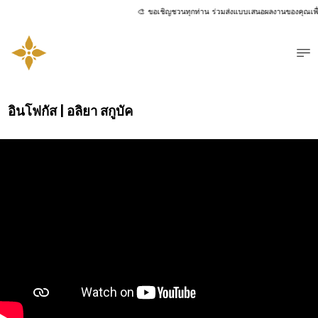
🎨 ขอเชิญชวนทุกท่าน ร่วมส่งแบบเสนอผลงานของคุณเพื่อโอก
เมน
อินโฟกัส |
อลิยา สกูบัค