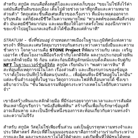
สำหรับ สกูบัค ถนนคือทั้งสตูดิโอและแหล่งเก็บของ “ขยะไม่ใช่สิ่งไร้ค่า
แต่มันคือชั้นดินของเมือง เต็มไปด้วยช่วงเวลาที่ถูกลืมและความหมาย
ส่วนตัว” วัตถุแต่ละชิ้นคือเศษเสี้ยวของเรื่องราว ที่แม้จะหลุดออกจาก
บริบทเดิม แต่ก็ยังคงมีชีวิตในความหมายใหม่ “พาเลตต์ของผมคือสิ่งรอบ
ตัว มันเคยมีชีวิตมาก่อน และผมเพียงให้โอกาสครั้งใหม่ ลองนึกภาพว่า
ขยะเข้าไปอยู่ในแกลเลอรีแล้วได้ชื่อเสียงแค่ห้านาที”
STRATUM - ซิ่งที่ซ่อนอยู่
ถ่ายทอดภาพเมืองในฐานะภูมิทัศน์แห่งความ
ทรงจำ ที่หินและเศษวัสดุมาบรรจบกันตรงระหว่างความยั่งยืนและความ
ชั่วคราว ใจกลางงานคือ
STONE Project
ที่พัฒนาร่วมกับ เดอะ เจริญ
เออาร์ต เชื่อมโยงงานฝีมือจริงเข้ากับโลกดิจิทัล ผลงานประกอบด้วยหิน
แกะสลักด้วยมือ 16 ก้อน แต่ละก้อนมีสัญลักษณ์แบบดั้งเดิมและจับคู่กับ
NFT
ในฐานะเวอร์ชันดิจิทัล
สกูบัค เรียกมันว่า “พงศาวดารหิน” ที่
สะท้อนทั้งเหตุการณ์ในโลก เรื่องส่วนตัว และเสียงรบกวนของข้อมูล
“เราตั้งใจจะบันทึกไว้เพื่อคนรุ่นหลัง… เพื่อผู้คนที่จะมีชีวิตอยู่ในโลกอื่น”
แต่ละชิ้นดำรงอยู่ทั้งในฐานะวัตถุถาวรและไฟล์ที่เลือนหายได้ ซึ่งเขา
อธิบายว่าเป็น “ชั้นวัฒนธรรมที่อยู่ตรงระหว่างเทคโนโลยีกับความทรง
จำ”
เขายังสร้างหินแกะสลักด้วยมือ ที่มีร่องรอยจากกาลเวลาและการสัมผัส
หินเหล่านี้ถูกเรียกว่า “หนังสือพิมพ์หิน” สร้างขึ้นเพื่อเก็บรักษาข้อมูลที่
อาจเลือนหาย และเป็นอีกชั้นหนึ่งของการสะท้อนเกี่ยวกับความทรงจำ
และความไม่จีรัง
สำหรับ สกูบัค วัสดุไม่ใช่เพียงชิ้นส่วน แต่เป็นผู้บรรทุกความทรงจำและ
ประวัติศาสตร์ ศิลปะที่ดีในมุมมองของเขาคือการทำงานร่วมกันระหว่าง
กายและจิต ผลงานของเขาไม่ได้ให้คำตอบ แต่เปิดพื้นที่ให้ผู้ชมได้หยุด