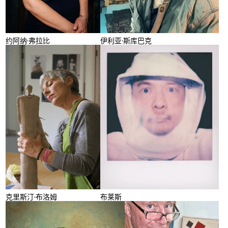
伊利亚·斯库巴克
约阿纳·弗拉比
克里斯汀·布洛姆
布莱斯
克里斯汀·布洛姆
布莱斯
苏普玛尼·猜山苏克
鲁道夫·贝格尔