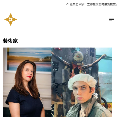
🎨 征集艺术家！立即提交您的展览提案
菜
藝術家
约阿纳·弗拉比
伊利亚·斯库巴克