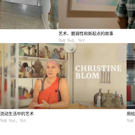
艺术、脆弱性和新起点的故事
％B ％d，％Y
流动生活中的艺术
用绘
流动生活中的艺术
用绘
％B ％d，％Y
％B